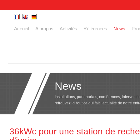
Accueil
A propos
Activités
Références
News
Prod
News
Installations, partenariats, conférences, interventio
retrouvez ici tout ce qui fait l’actualité de notre ent
36kWc pour une station de reche