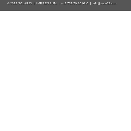
© 2013 SOLAR23 |
IMPRESSUM
| +49 731/70 80 99-0 | info@solar23.com