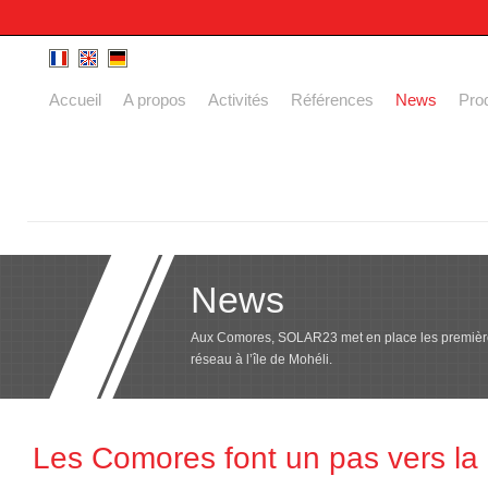
Accueil
A propos
Activités
Références
News
Prod
News
Aux Comores, SOLAR23 met en place les première
réseau à l’île de Mohéli.
Les Comores font un pas vers la d